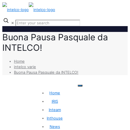
✕
Buona Pausa Pasquale da
INTELCO!
Home
intelco varie
Buona Pausa Pasquale da INTELCO!
benvenuti@intelco.it
Home
t.030/2775011
IRIS
Inteam
Via C. Golgi 5-7 25064,
Gussago (BS)
Inthouse
News