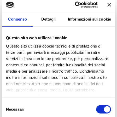
Buona Pausa Pasquale da
INTELCO!
Consenso
Dettagli
Informazioni sui cookie
Buona Pasqua da INTELCO 🐣
Le persone sono il centro di tutto, e in queste feste lo sentiamo
Questo sito web utilizza i cookie
ancora di più.
Questo sito utilizza cookie tecnici e di profilazione di
Quest’anno abbiamo riempito il nostro uovo con ciò che guida ogni
terze parti, per inviarti messaggi pubblicitari mirati e
nostra scelta da 40 anni. 👀 Se trovi la parola, hai trovato anche ciò
servizi in linea con le tue preferenze, per personalizzare
che per noi conta di più.
contenuti ed annunci, per fornire funzionalità dei social
Un augurio per ricaricare le energie e godersi momenti di pausa!⚡
media e per analizzare il nostro traffico. Condividiamo
benvenuti@intelco.it
inoltre informazioni sul modo in cui utilizza il nostro sito
Home
con i nostri partner che si occupano di analisi dei dati
t.030/2775011
IRIS
web, pubblicità e social media, i quali potrebbero
Inteam
Via C. Golgi 5-7 25064,
combinarle con altre informazioni che ha fornito loro o
Gussago (BS)
che hanno raccolto dal suo utilizzo dei loro servizi. La
Inthouse
Selezione
mera chiusura del banner non comporta l’accettazione
Necessari
del
News
dei cookie e atre tecnologie.
Vedi la nostra cookie
consenso